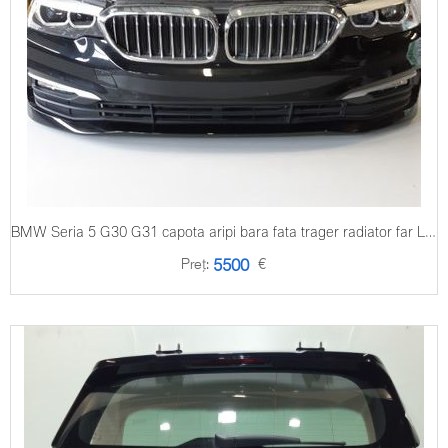
BMW Seria 5 G30 G31 capota aripi bara fata trager radiator far LED
Preț:
€
5500