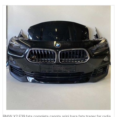
BMW X2 F39 fata completa capota aripi bara fata trager far radiatoare