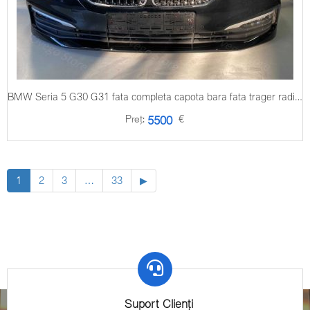
BMW Seria 5 G30 G31 fata completa capota bara fata trager radiatoare
Preț:
€
5500
1
2
3
…
33
▶
Suport Clienți