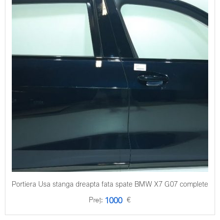
Portiera Usa stanga dreapta fata spate BMW X7 G07 complete
Preț:
€
1000