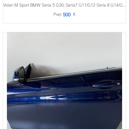
Volan M Sport BMW Seria 5 G30; Seria7 G11/G12 Seria 8 G14/G16; G05;G07
Preț:
€
500