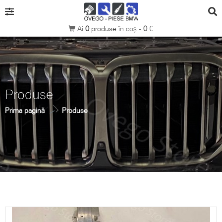
Ai
0
produse
în coș -
0
€
Produse
Prima pagină
Produse