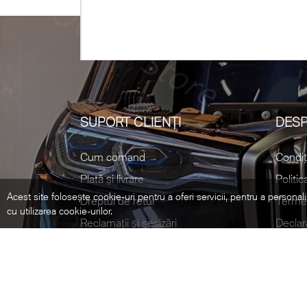
SUPORT CLIENȚI
DESP
Cum comand
Condiț
Plată și livrare
Politic
Acest site folosește cookie-uri pentru a oferi servicii, pentru a personali
Dreptul de retur
Termen
cu utilizarea cookie-urilor.
Reclamații și sesizări
Declar
©2021 Ovego - Piese Originale BMW. All Rights Reserved.