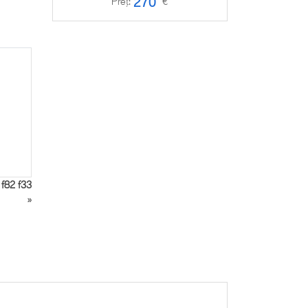
270
Preț:
€
Preț
 f82 f33
»