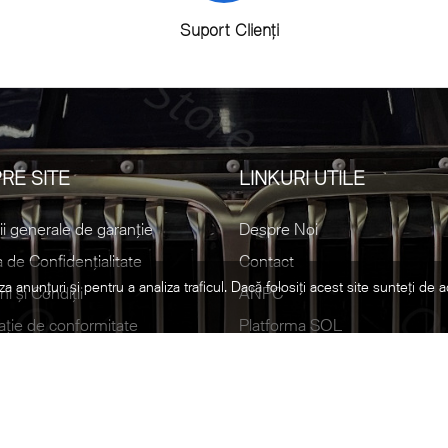
Suport Clienți
RE SITE
LINKURI UTILE
ii generale de garanție
Despre Noi
a de Confidențialitate
Contact
za anunțuri și pentru a analiza traficul. Dacă folosiți acest site sunteți de 
i și Condiții
ANPC
ație de conformitate
Platforma SOL