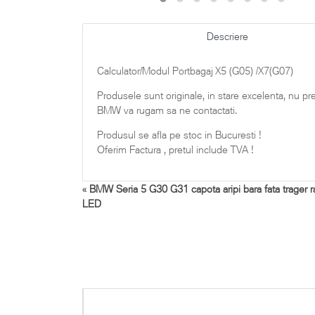
Descriere
Calculator/Modul Portbagaj X5 (G05) /X7(G07)
Produsele sunt originale, in stare excelenta, nu p
BMW va rugam sa ne contactati.
Produsul se afla pe stoc in Bucuresti !
Oferim Factura , pretul include TVA !
«
BMW Seria 5 G30 G31 capota aripi bara fata trager ra
LED