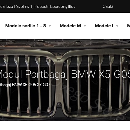
da Iozu Pavel nr. 1, Popesti–Leordeni, Ilfov
Modele seriile 1 - 8
Modele M
Modele i
M
 Modul Portbagaj BMW X5 G
ortbagaj BMW X5 G05 X7 G07