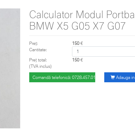
Calculator Modul Portba
BMW X5 G05 X7 G07
Preț:
150
€
Cantitate:
Preț total:
150
€
(TVA inclus)
Comandă telefonică: 0728.457.018
Adauga in