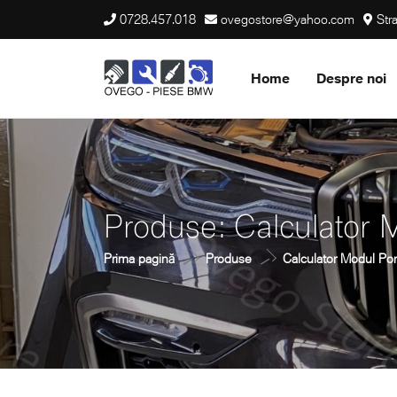
0728.457.018
ovegostore@yahoo.com
Stra
Home
Despre noi
Produse: Calculator
Prima pagină
Produse
Calculator Modul P