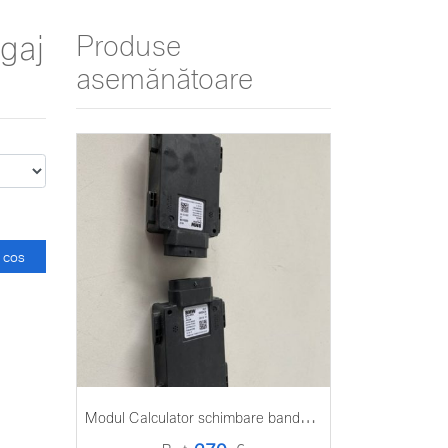
gaj
Produse
asemănătoare
 cos
M
odul Calculator schimbare banda, Senzor radar BMW G02 G30 G31 G11