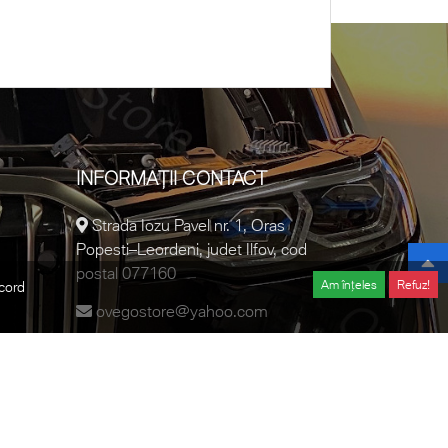
INFORMAȚII CONTACT
Strada Iozu Pavel nr. 1, Oras
Popesti–Leordeni, judet Ilfov, cod
postal 077160
Am înțeles
Refuz!
acord
ovegostore@yahoo.com
0728.457.018
Developed and designed by
Digital Moment