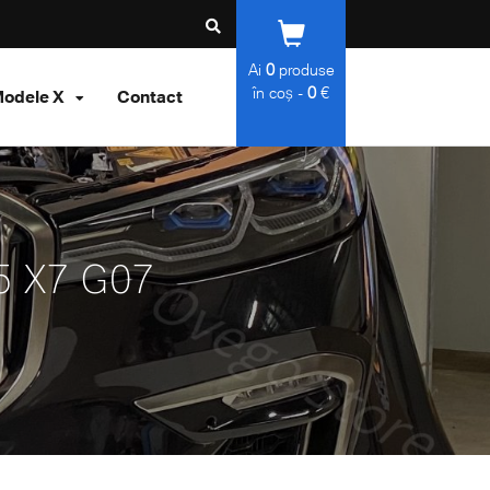
Ai
0
produse
în coș -
0
€
odele X
Contact
05 X7 G07