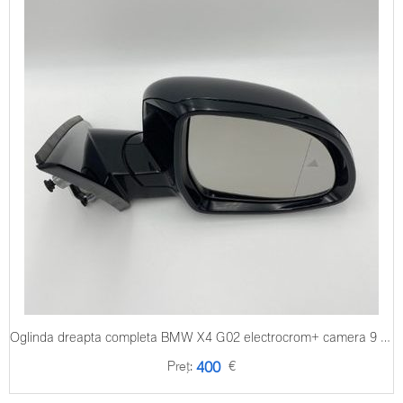
Oglinda dreapta completa BMW X4 G02 electrocrom+ camera 9 pini
Preț:
€
400