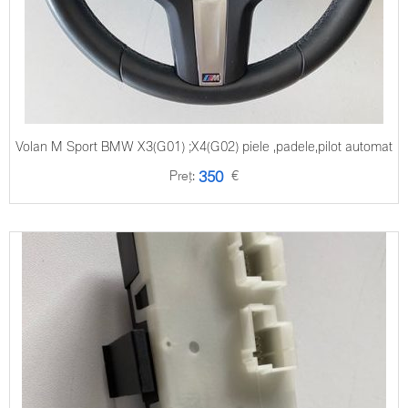
Volan M Sport BMW X3(G01) ;X4(G02) piele ,padele,pilot automat
Preț:
€
350