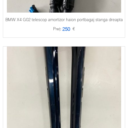
BMW X4 G02 telescop amortizor haion portbagaj stanga dreapta
Preț:
€
250