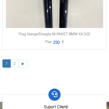
Prag Stanga/Dreapta M-PAKET BMW X4 G02
Preț:
€
250
1
2
▶
Suport Clienți