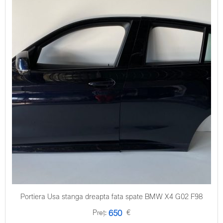
Portiera Usa stanga dreapta fata spate BMW X4 G02 F98
Preț:
€
650