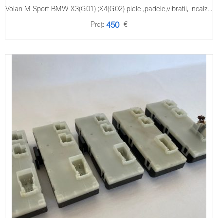
Volan M Sport BMW X3(G01) ;X4(G02) piele ,padele,vibratii, incalzire
Preț:
€
450