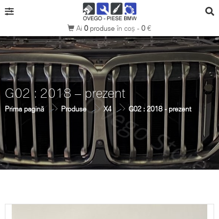
Ai
0
produse
în coș -
0
€
G02 : 2018 – prezent
Prima pagină
Produse
X4
G02 : 2018 - prezent