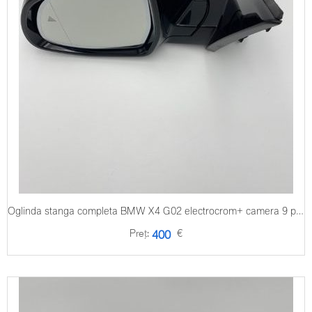
Oglinda stanga completa BMW X4 G02 electrocrom+ camera 9 pini
Preț:
€
400