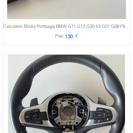
Calculator Modul Portbagaj BMW G11 G12 G30 X3 G01 G08 F97 X4 G02 F98
Preț:
€
130