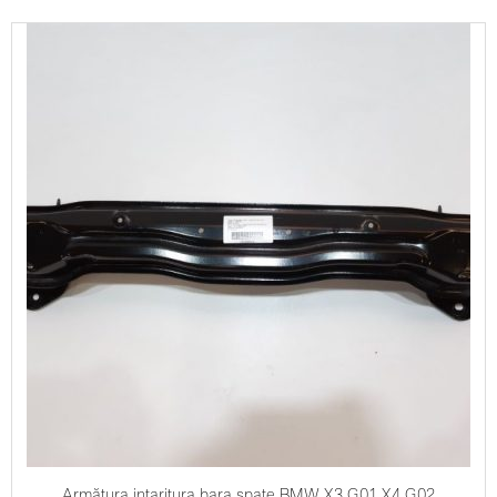
Armătura intaritura bara spate BMW X3 G01 X4 G02