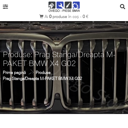
Ai
0
produse
în coș -
0
€
Produse: Prag Stanga/Dreapta M-
PAKET BMW X4 G02
Prima pagină
Produse
Prag Stanga/Dreapta M-PAKET BMW X4 G02