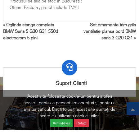
Produsul se afla pe stoc in Bucuresti !
Oferim Factura , pretul include TVA !
«
Oglinda stanga completa
Set ornamente trim grila
BMW Seria 5 G30 G31 550d
ventilatie plansa bord BMW
electrocrom 5 pini
seria 3 G20 G21
»
Suport Clienți
Acest site folosește cookie-uri pentru a oferi
servicii, pentru a personaliza anunțuri și pentru a
analiza traficul. Dacă folosiți acest site sunteți de
acord cu utilizarea cookie-urilor.
Am înțeles
Refuz!
©2021 Ovego - Piese Originale BMW. All Rights Reserved.