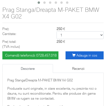
Prag Stanga/Dreapta M-PAKET BMW
X4 G02
Preț:
250
€
Cantitate:
Preț total:
250
€
(TVA inclus)
Comandă telefonică: 0728.457.018
Adauga in cos
Descriere
Recenzii
Prag Stanga/Dreapta M-PAKET BMW X4 G02
Produsele sunt originale, in stare excelenta, nu prezinta nici o
dauna, nu sunt reconditionate. Pentru alte produse din gama
BMW va rugam sa ne contactati.