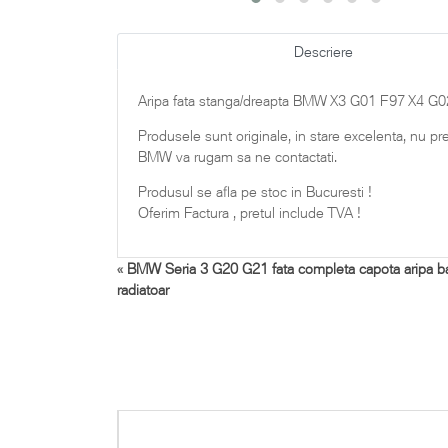
Descriere
Aripa fata stanga/dreapta BMW X3 G01 F97 X4 G
Produsele sunt originale, in stare excelenta, nu p
BMW va rugam sa ne contactati.
Produsul se afla pe stoc in Bucuresti !
Oferim Factura , pretul include TVA !
«
BMW Seria 3 G20 G21 fata completa capota aripa bar
radiatoar