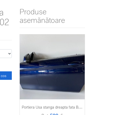
a
Produse
asemănătoare
02
 cos
P
ortiera Usa stanga dreapta fata BMW seria 4 Coupe f32 f82 f33