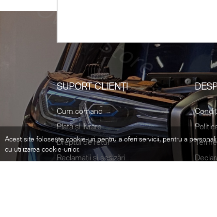
SUPORT CLIENȚI
DESP
Cum comand
Condiț
Plată și livrare
Politic
Acest site folosește cookie-uri pentru a oferi servicii, pentru a personali
Dreptul de retur
Termen
cu utilizarea cookie-urilor.
Reclamații și sesizări
Declar
©2021 Ovego - Piese Originale BMW. All Rights Reserved.