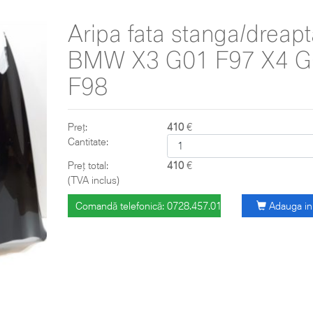
Aripa fata stanga/dreapt
BMW X3 G01 F97 X4 G
F98
Preț:
410
€
Cantitate:
Preț total:
410
€
(TVA inclus)
Comandă telefonică: 0728.457.018
Adauga in