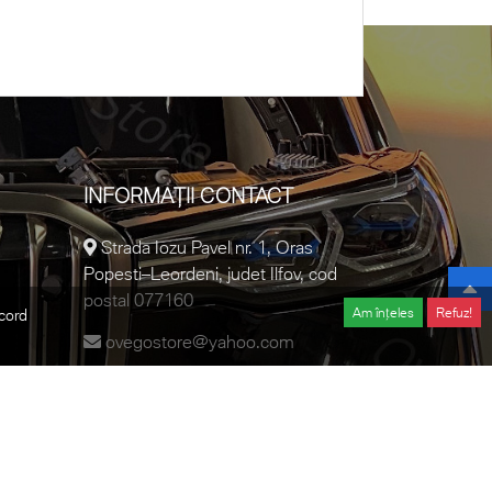
INFORMAȚII CONTACT
Strada Iozu Pavel nr. 1, Oras
Popesti–Leordeni, judet Ilfov, cod
postal 077160
Am înțeles
Refuz!
acord
ovegostore@yahoo.com
0728.457.018
Developed and designed by
Digital Moment