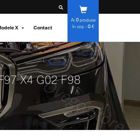
Ai
0
produse
în coș -
0
€
odele X
Contact
 F97 X4 G02 F98