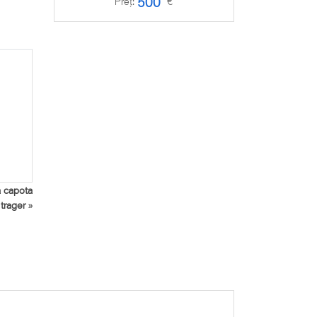
500
Preț:
€
Preț:
 capota
 trager
»