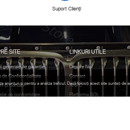
Suport Clienți
RE SITE
LINKURI UTILE
ii generale de garanție
Despre Noi
a de Confidențialitate
Contact
za anunțuri și pentru a analiza traficul. Dacă folosiți acest site sunteți de 
i și Condiții
ANPC
ație de conformitate
Platforma SOL