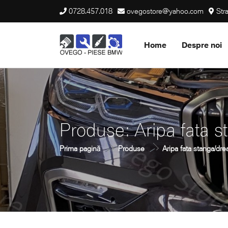
0728.457.018
ovegostore@yahoo.com
Stra
Home
Despre noi
Produse: Aripa fata
Prima pagină
Produse
Aripa fata stanga/d