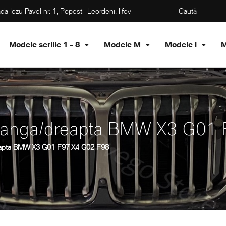
da Iozu Pavel nr. 1, Popesti–Leordeni, Ilfov
Modele seriile 1 - 8
Modele M
Modele i
M
 stanga/dreapta BMW X3 G01
reapta BMW X3 G01 F97 X4 G02 F98