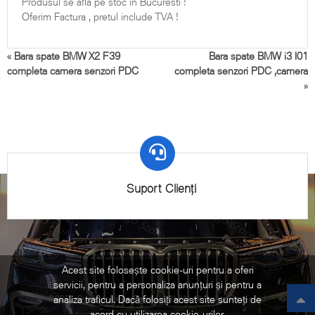
Produsul se afla pe stoc in Bucuresti !
Oferim Factura , pretul include TVA !
«
Bara spate BMW X2 F39
Bara spate BMW i3 I01
completa camera senzori PDC
completa senzori PDC ,camera
»
Suport Clienți
Acest site folosește cookie-uri pentru a oferi
servicii, pentru a personaliza anunțuri și pentru a
©2021 Ovego - Piese Originale BMW. All Rights Reserved.
analiza traficul. Dacă folosiți acest site sunteți de
acord cu utilizarea cookie-urilor.