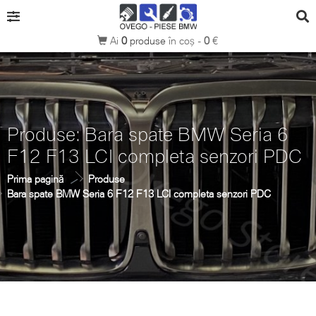
Ai
0
produse
în coș -
0
€
Produse: Bara spate BMW Seria 6
F12 F13 LCI completa senzori PDC
Prima pagină
Produse
Bara spate BMW Seria 6 F12 F13 LCI completa senzori PDC