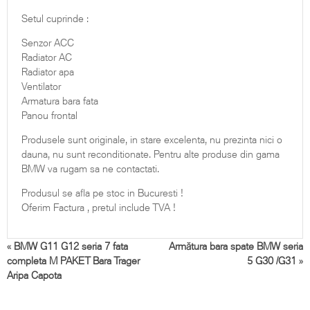
Setul cuprinde :
Senzor ACC
Radiator AC
Radiator apa
Ventilator
Armatura bara fata
Panou frontal
Produsele sunt originale, in stare excelenta, nu prezinta nici o
dauna, nu sunt reconditionate. Pentru alte produse din gama
BMW va rugam sa ne contactati.
Produsul se afla pe stoc in Bucuresti !
Oferim Factura , pretul include TVA !
«
BMW G11 G12 seria 7 fata
Armătura bara spate BMW seria
completa M PAKET Bara Trager
5 G30 /G31
»
Aripa Capota