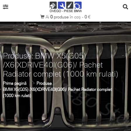
Ai
0
produse
în coș -
0
€
Produse: BMW X5(G05)
/X6(XDRIVE40I(G06)/ Pachet
Radiator complet (1000 km rulati)
Prima pagină
Produse
BMW X5(G05) /X6(XDRIVE40I(G06)/ Pachet Radiator complet
(1000 km rulati)