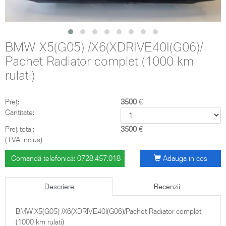
BMW X5(G05) /X6(XDRIVE40I(G06)/
Pachet Radiator complet (1000 km
rulati)
Preț:
3500
€
Cantitate:
Preț total:
3500
€
(TVA inclus)
Comandă telefonică: 0728.457.018
Adauga in cos
Descriere
Recenzii
BMW X5(G05) /X6(XDRIVE40I(G06)/Pachet Radiator complet
(1000 km rulati)