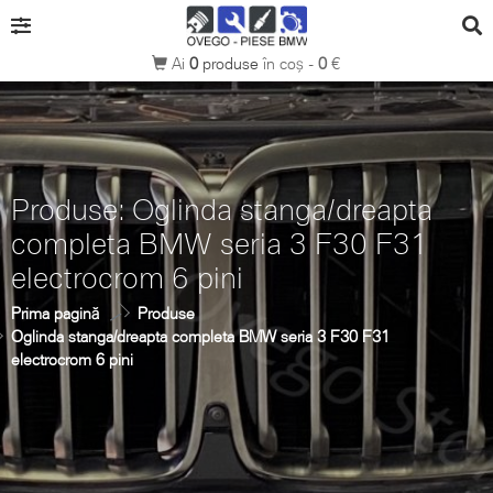
Ai
0
produse
în coș -
0
€
Produse: Oglinda stanga/dreapta
completa BMW seria 3 F30 F31
electrocrom 6 pini
Prima pagină
Produse
Oglinda stanga/dreapta completa BMW seria 3 F30 F31
electrocrom 6 pini