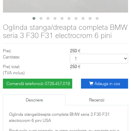
Oglinda stanga/dreapta completa BMW
seria 3 F30 F31 electrocrom 6 pini
Preț:
250
€
Cantitate:
Preț total:
250
€
(TVA inclus)
Comandă telefonică: 0728.457.018
Adauga in cos
Descriere
Recenzii
Oglinda stanga/dreapta completa BMW seria 3 F30 F31
electrocrom 6 pini USA
Produsele sunt originale, in stare excelenta, nu prezinta nici o