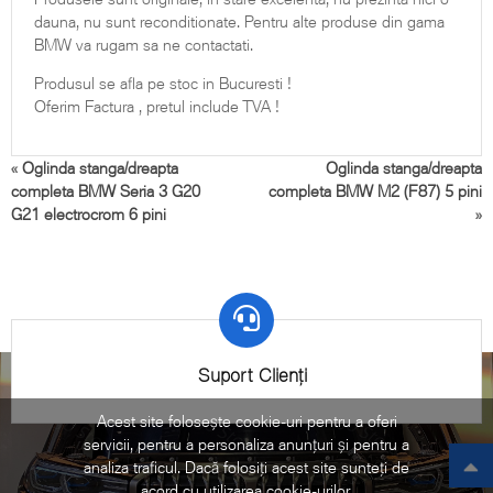
dauna, nu sunt reconditionate. Pentru alte produse din gama
BMW va rugam sa ne contactati.
Produsul se afla pe stoc in Bucuresti !
Oferim Factura , pretul include TVA !
«
Oglinda stanga/dreapta
Oglinda stanga/dreapta
completa BMW Seria 3 G20
completa BMW M2 (F87) 5 pini
G21 electrocrom 6 pini
»
Suport Clienți
Acest site folosește cookie-uri pentru a oferi
servicii, pentru a personaliza anunțuri și pentru a
analiza traficul. Dacă folosiți acest site sunteți de
acord cu utilizarea cookie-urilor.