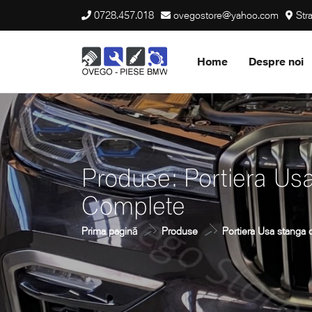
0728.457.018
ovegostore@yahoo.com
Stra
Home
Despre noi
Produse: Portiera U
Complete
Prima pagină
Produse
Portiera Usa stanga