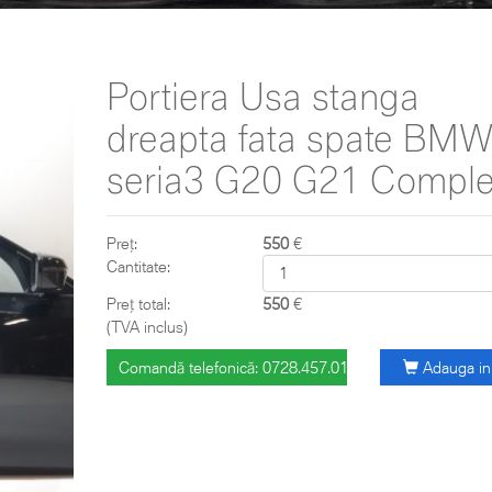
Portiera Usa stanga
dreapta fata spate BM
seria3 G20 G21 Comple
Preț:
550
€
Cantitate:
Preț total:
550
€
(TVA inclus)
Comandă telefonică: 0728.457.018
Adauga in