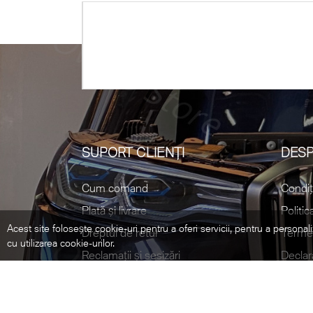
SUPORT CLIENȚI
DESP
Cum comand
Condiț
Plată și livrare
Politic
Acest site folosește cookie-uri pentru a oferi servicii, pentru a personali
Dreptul de retur
Termen
cu utilizarea cookie-urilor.
Reclamații și sesizări
Declar