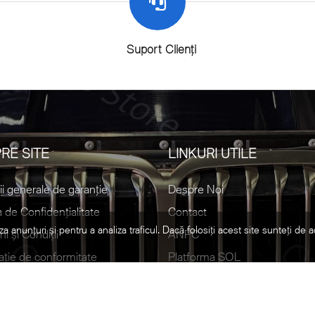
Suport Clienți
RE SITE
LINKURI UTILE
ii generale de garanție
Despre Noi
a de Confidențialitate
Contact
za anunțuri și pentru a analiza traficul. Dacă folosiți acest site sunteți de 
i și Condiții
ANPC
ație de conformitate
Platforma SOL