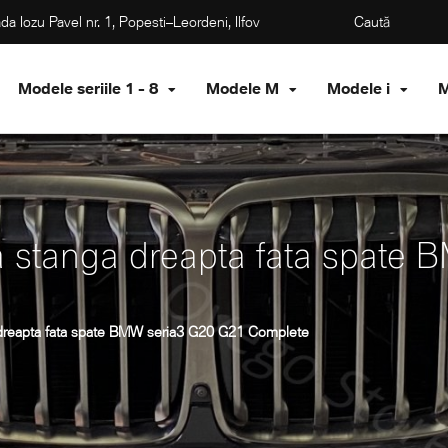
da Iozu Pavel nr. 1, Popesti–Leordeni, Ilfov
Modele seriile 1 - 8
Modele M
Modele i
M
sa stanga dreapta fata spat
 dreapta fata spate BMW seria3 G20 G21 Complete