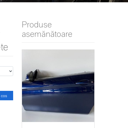
Produse
asemănătoare
W
te
 cos