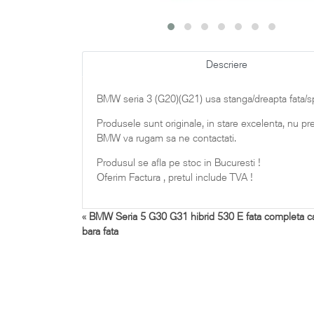
Descriere
BMW seria 3 (G20)(G21) usa stanga/dreapta fata/spa
Produsele sunt originale, in stare excelenta, nu p
BMW va rugam sa ne contactati.
Produsul se afla pe stoc in Bucuresti !
Oferim Factura , pretul include TVA !
«
BMW Seria 5 G30 G31 hibrid 530 E fata completa ca
bara fata