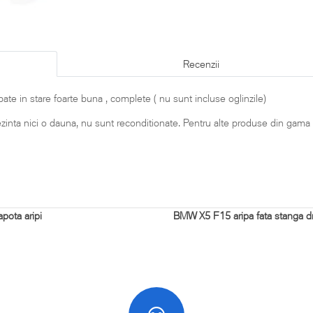
Recenzii
te in stare foarte buna , complete ( nu sunt incluse oglinzile)
rezinta nici o dauna, nu sunt reconditionate. Pentru alte produse din gama
pota aripi
BMW X5 F15 aripa fata stanga d