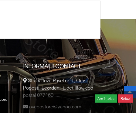
INFORMAȚII CONTACT
Strada Iozu Pavel nr. 1, Oras
Popesti–Leordeni, judet Ilfov, cod
postal 077160
Am înțeles
Refuz!
acord
ovegostore@yahoo.com
0728.457.018