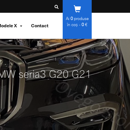
Ai
0
produse
în coș -
0
€
odele X
Contact
e BMW seria3 G20 G21