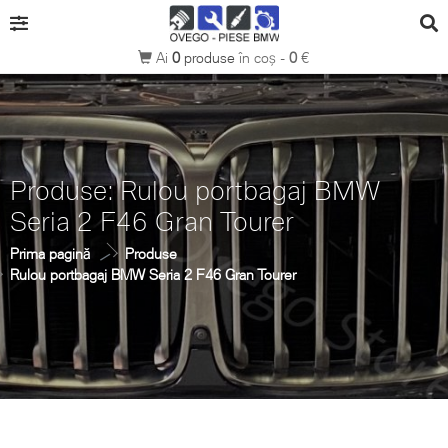
Ai
0
produse
în coș -
0
€
Produse: Rulou portbagaj BMW
Seria 2 F46 Gran Tourer
Prima pagină
Produse
Rulou portbagaj BMW Seria 2 F46 Gran Tourer