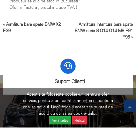
Produsul se afla pe stoc in Bucuresti !
Oferim Factura , pretul include TVA !
«
Armătura bara spate BMW X2
Armătura Intaritura bara spate
F39
BMW seria 8 G14 G14 M8 F91
F96
»
Suport Clienți
Acest site folosește cookie-uri pentru a oferi
servicii, pentru a personaliza anunțuri și pentru a
analiza traficul. Dacă folosiți acest site sunteți de
acord cu utilizarea cookie-urilor.
Am înțeles
Refuz!
©2021 Ovego - Piese Originale BMW. All Rights Reserved.