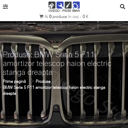
Ai
0
produse
în coș -
0
€
Produse: BMW Seria 5 F11
amortizor telescop haion electric
stanga dreapta
Prima pagină
Produse
BMW Seria 5 F11 amortizor telescop haion electric stanga
dreapta