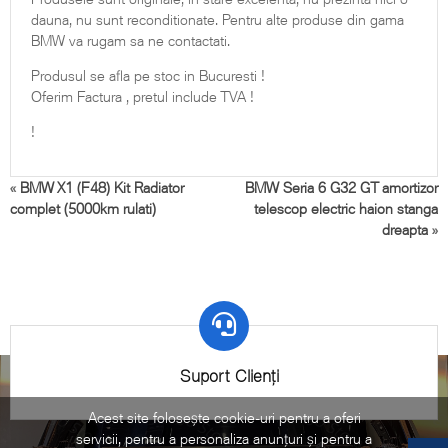
dauna, nu sunt reconditionate. Pentru alte produse din gama
BMW va rugam sa ne contactati.
Produsul se afla pe stoc in Bucuresti !
Oferim Factura , pretul include TVA !
!
«
BMW X1 (F48) Kit Radiator
BMW Seria 6 G32 GT amortizor
complet (5000km rulati)
telescop electric haion stanga
dreapta
»
Suport Clienți
Acest site folosește cookie-uri pentru a oferi
servicii, pentru a personaliza anunțuri și pentru a