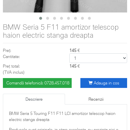
BMW Seria 5 F11 amortizor telescop
haion electric stanga dreapta
Preț:
145
€
Cantitate:
Preț total:
145
€
(TVA inclus)
Comandă telefonică: 0728.457.018
Adauga in cos
Descriere
Recenzii
BMW Seria 5 Touring F11 F11 LCI amortizor telescop haion
electric stanga dreapta
Produsele sunt originale, in stare excelenta, nu prezinta nici o